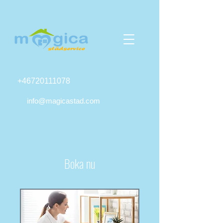
+46720111078
info@magicastad.com
Boka nu