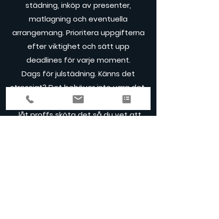
städning, inköp av presenter,
matlagning och eventuella
arrangemang. Prioritera uppgifterna
efter viktighet och sätt upp
deadlines för varje moment.
Dags för julstädning. Känns det
stressigt? Det behöver inte vara det.
Bara
lugnt
! Ta hjälp med städningen
, låt proffs sköta det så du vet att
hemmet är topp städat. Gör
julstädningen enkel och njut av ett
skinande rent hem
.
Ring
eller
skicka
ett meddelande
för att boka din
julstädning.
Genom att skapa ordning och reda
inför julen kan du minska stressen