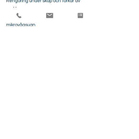
Rengöring under skåp och torkar av
socklar.
Ut- och invändig rengöring av
mikrovågsugn.
Ut- och invändig avtorkning av
diskmaskin.
Tömning och avtorkning av sopkorg.
Putsning av diskho och blandare
Badrum
Vi utför de generella momenten och
dessutom:
Rengöring av väggar och golv.
Putsning av blandare, synliga rör och
duschmunstycke.
Avfettning och avkalkning av väggar och
fogar där det är möjligt.