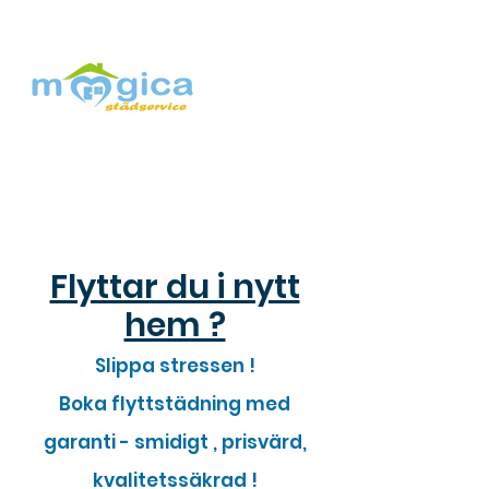
+46720111078
info@magicastad.com
Flyttar du i nytt
hem ?
Slippa stressen !
Boka flyttstädning med
garanti - smidigt , prisvärd,
kvalitetssäkrad !